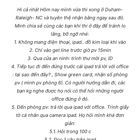
Hi cả nhà! Hôm nay mình vừa thi xong ở Duham-
Raleigh- NC và tuyên thệ nhận bằng ngay sau đó.
Mình chia sẻ cùng các bạn khi thi ở đây để tránh lo
lắng, bỡ ngỡ nhé:
1. Không mang điện thoại, ipad.. đồ kim loại khi vào
2. Chỉ vào get line trước giờ pv 15min
3. Qua cửa an ninh: trình thư mời pv, ID
4. Tiếp tục đi đến đứng trước cái ipad trả lời với office
: tại sao đến đây? , Show green card, nhận số phòng
pv ( mình pv phòng 6). Có người hướng dẫn đi, các
bạn kg nghe được họ nói có thể hỏi những người
office đứng ở đó.
5. Đến phòng pv: trả lời qua ipad với office. Trình giấy
tờ cá nhân qua camera ipad. Họ hỏi mình khá đơn
giản:
5.1. Hỏi trong 100 c
5.2. Đọc 1 câu trên ipad