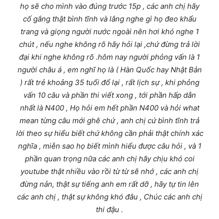
họ sẽ cho mình vào đúng trước 15p , các anh chị hãy
cố gắng thật bình tĩnh và lắng nghe gì họ đeo khẩu
trang và giọng người nước ngoài nên hơi khó nghe 1
chút , nếu nghe không rõ hãy hỏi lại ,chứ đừng trả lời
đại khi nghe không rõ .hôm nay người phỏng vấn là 1
người châu á , em nghĩ họ là ( Hàn Quốc hay Nhật Bản
) rất trẻ khoảng 35 tuổi đổ lại , rất lịch sự , khi phỏng
vấn 10 câu và phần thi viết xong , tới phần hấp dẫn
nhất là N400 , Họ hỏi em hết phần N400 và hỏi what
mean từng câu mới ghê chứ , anh chị cứ bình tĩnh trả
lời theo sự hiểu biết chứ không cần phải thật chính xác
nghĩa , miễn sao họ biết mình hiểu được câu hỏi , và 1
phần quan trọng nữa các anh chị hãy chịu khó coi
youtube thật nhiều vào rồi từ từ sẽ nhớ , các anh chị
đừng nản, thật sự tiếng anh em rất dỡ , hãy tự tin lên
các anh chị , thật sự không khó đâu , Chúc các anh chị
thi đậu .