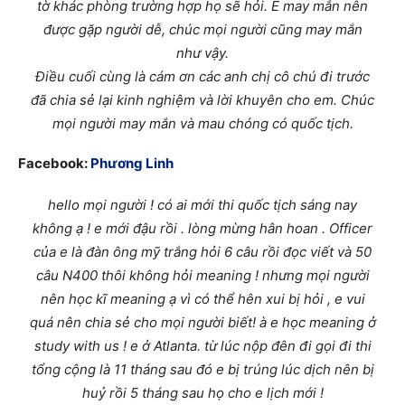
tờ khác phòng trường hợp họ sẽ hỏi. E may mắn nên
được gặp người dễ, chúc mọi người cũng may mắn
như vậy.
Điều cuối cùng là cám ơn các anh chị cô chú đi trước
đã chia sẻ lại kinh nghiệm và lời khuyên cho em. Chúc
mọi người may mắn và mau chóng có quốc tịch.
Facebook:
Phương Linh
hello mọi người ! có ai mới thi quốc tịch sáng nay
không ạ ! e mới đậu rồi . lòng mừng hân hoan . Officer
của e là đàn ông mỹ trắng hỏi 6 câu rồi đọc viết và 50
câu N400 thôi không hỏi meaning ! nhưng mọi người
nên học kĩ meaning ạ vì có thể hên xui bị hỏi , e vui
quá nên chia sẻ cho mọi người biết! à e học meaning ở
study with us ! e ở Atlanta. từ lúc nộp đên đi gọi đi thi
tổng cộng là 11 tháng sau đó e bị trúng lúc dịch nên bị
huỷ rồi 5 tháng sau họ cho e lịch mới !