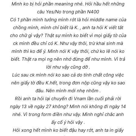
Mình ko bị hỏi phần meaning nhé. Hỏi hầu hết những
câu Yes/No trong phần N400
Có 1 phần mình tưởng mình rớt là hỏi middle name của
chồng mình, mình chỉ biết là K. , anh ta hỏi K viết tắt
cho chữ gì vậy? Thật sự mình ko biết vì mọi giấy tờ của
ck mình đều chỉ có K. Như vậy thôi, trừ khai sinh mà
mình thì ko để ý. Mình nói K vậy thôi, chứ ko lẽ nói ko
biết. Thật ra mọi ng nên nhớ đừng để như mình. Vì trả
lời như vậy cũng dỡ .
Lúc sau ck mình nói ko sao cả do tính chất công việc
nên giấy tờ đều K.hết, trong đơn nộp cũng vậy ko sao
đâu. Nên mình mới nhẹ nhõm .
Rồi anh ta hỏi lại chuyến đi Vnam lần cuối phải rời
ngày 13 về ngày 27 không? Mình nói không đi ngày 14
nhé. Vì trong form điền như vậy. Mình nghỉ chắc anh
ấy cố ý hỏi vậy .
Hỏi xong hết mình ko biết đậu hay rớt, anh ta in giấy