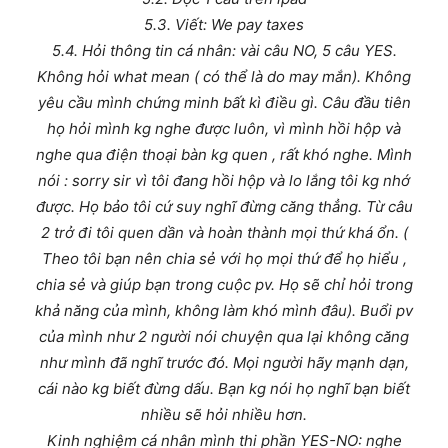
5.3. Viết: We pay taxes
5.4. Hỏi thông tin cá nhân: vài câu NO, 5 câu YES.
Không hỏi what mean ( có thể là do may mắn). Không
yêu cầu mình chứng minh bất kì điều gì. Câu đầu tiên
họ hỏi mình kg nghe được luôn, vì mình hồi hộp và
nghe qua điện thoại bàn kg quen , rất khó nghe. Mình
nói : sorry sir vì tôi đang hồi hộp và lo lắng tôi kg nhớ
được. Họ bảo tôi cứ suy nghĩ đừng căng thẳng. Từ câu
2 trở đi tôi quen dần và hoàn thành mọi thứ khá ổn. (
Theo tôi bạn nên chia sẻ với họ mọi thứ để họ hiểu ,
chia sẻ và giúp bạn trong cuộc pv. Họ sẽ chỉ hỏi trong
khả năng của mình, không làm khó mình đâu). Buổi pv
của mình như 2 người nói chuyện qua lại không căng
như mình đã nghĩ trước đó. Mọi người hãy mạnh dạn,
cái nào kg biết đừng dấu. Bạn kg nói họ nghĩ bạn biết
nhiều sẽ hỏi nhiều hơn.
Kinh nghiệm cá nhân mình thi phần YES-NO: nghe