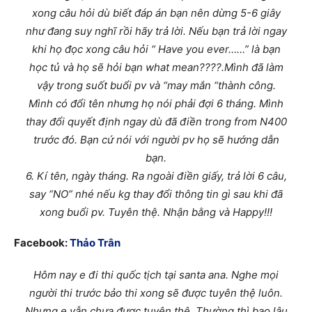
xong câu hỏi dù biết đáp án bạn nên dừng 5-6 giây
như đang suy nghĩ rồi hãy trả lời. Nếu bạn trả lời ngay
khi họ đọc xong câu hỏi “ Have you ever……” là bạn
học tủ và họ sẽ hỏi bạn what mean????.Mình đã làm
vậy trong suốt buổi pv và “may mắn “thành công.
Mình có đổi tên nhưng họ nói phải đợi 6 tháng. Mình
thay đổi quyết định ngay dù đã điền trong from N400
trước đó. Bạn cứ nói với người pv họ sẽ hướng dẫn
bạn.
6. Kí tên, ngày tháng. Ra ngoài điền giấy, trả lời 6 câu,
say “NO” nhé nếu kg thay đổi thông tin gì sau khi đã
xong buổi pv. Tuyên thệ. Nhận bằng và Happy!!!
Facebook:
Thảo Trân
Hôm nay e đi thi quốc tịch tại santa ana. Nghe mọi
người thi trước bảo thi xong sẽ được tuyên thệ luôn.
Nhưng e vẫn chưa được tuyên thệ. Thường thì bao lâu