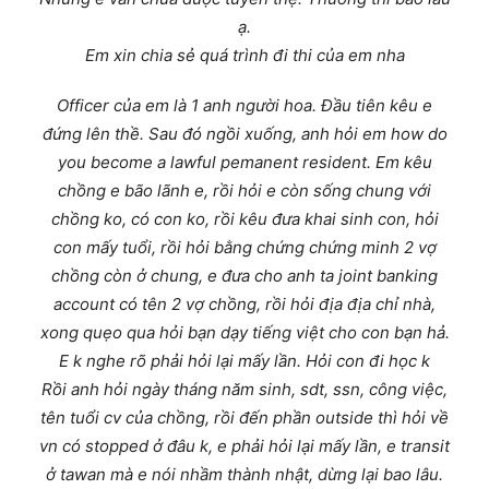
ạ.
Em xin chia sẻ quá trình đi thi của em nha
Officer của em là 1 anh người hoa. Đầu tiên kêu e
đứng lên thề. Sau đó ngồi xuống, anh hỏi em how do
you become a lawful pemanent resident. Em kêu
chồng e bão lãnh e, rồi hỏi e còn sống chung với
chồng ko, có con ko, rồi kêu đưa khai sinh con, hỏi
con mấy tuổi, rồi hỏi bằng chứng chứng minh 2 vợ
chồng còn ở chung, e đưa cho anh ta joint banking
account có tên 2 vợ chồng, rồi hỏi địa địa chỉ nhà,
xong quẹo qua hỏi bạn dạy tiếng việt cho con bạn hả.
E k nghe rõ phải hỏi lại mấy lần. Hỏi con đi học k
Rồi anh hỏi ngày tháng năm sinh, sdt, ssn, công việc,
tên tuổi cv của chồng, rồi đến phần outside thì hỏi về
vn có stopped ở đâu k, e phải hỏi lại mấy lần, e transit
ở tawan mà e nói nhầm thành nhật, dừng lại bao lâu.