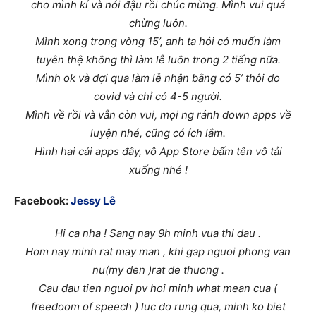
cho mình kí và nói đậu rồi chúc mừng. Mình vui quá
chừng luôn.
Mình xong trong vòng 15’, anh ta hỏi có muốn làm
tuyên thệ không thì làm lễ luôn trong 2 tiếng nữa.
Mình ok và đợi qua làm lễ nhận bằng có 5’ thôi do
covid và chỉ có 4-5 người.
Mình về rồi và vẫn còn vui, mọi ng rảnh down apps về
luyện nhé, cũng có ích lắm.
Hình hai cái apps đây, vô App Store bấm tên vô tải
xuống nhé !
Facebook:
Jessy Lê
Hi ca nha ! Sang nay 9h minh vua thi dau .
Hom nay minh rat may man , khi gap nguoi phong van
nu(my den )rat de thuong .
Cau dau tien nguoi pv hoi minh what mean cua (
freedoom of speech ) luc do rung qua, minh ko biet