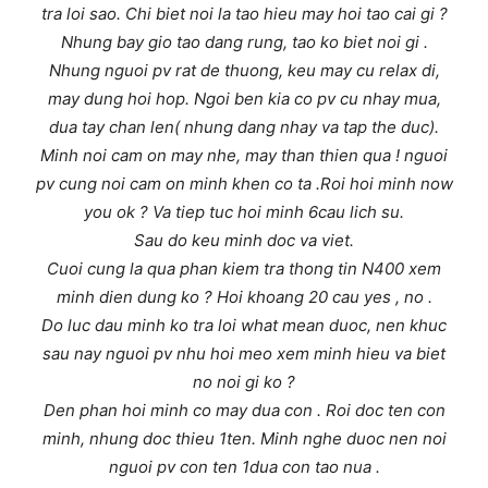
tra loi sao. Chi biet noi la tao hieu may hoi tao cai gi ?
Nhung bay gio tao dang rung, tao ko biet noi gi .
Nhung nguoi pv rat de thuong, keu may cu relax di,
may dung hoi hop. Ngoi ben kia co pv cu nhay mua,
dua tay chan len( nhung dang nhay va tap the duc).
Minh noi cam on may nhe, may than thien qua ! nguoi
pv cung noi cam on minh khen co ta .Roi hoi minh now
you ok ? Va tiep tuc hoi minh 6cau lich su.
Sau do keu minh doc va viet.
Cuoi cung la qua phan kiem tra thong tin N400 xem
minh dien dung ko ? Hoi khoang 20 cau yes , no .
Do luc dau minh ko tra loi what mean duoc, nen khuc
sau nay nguoi pv nhu hoi meo xem minh hieu va biet
no noi gi ko ?
Den phan hoi minh co may dua con . Roi doc ten con
minh, nhung doc thieu 1ten. Minh nghe duoc nen noi
nguoi pv con ten 1dua con tao nua .