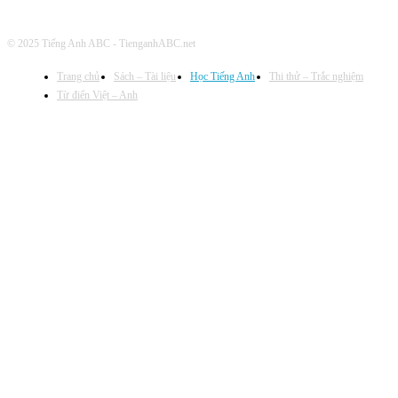
© 2025 Tiếng Anh ABC - TienganhABC.net
Trang chủ
Sách – Tài liệu
Học Tiếng Anh
Thi thử – Trắc nghiệm
Từ điển Việt – Anh