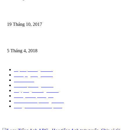
180 truyện chêm tiếng anh [Tải Full Ebook + Audio]
19 Tháng 10, 2017
85 mẫu câu tiếng anh cho nhân viên phục vụ
5 Tháng 4, 2018
Chuyên mục phổ biến
Mẹo học tiếng anh
97
Từ vựng tiếng anh
41
Sưu tầm
39
Sách học tiếng anh
29
Luyện nghe tiếng anh
26
Thi Quốc Tịch Mỹ
20
Phần mềm học tiếng anh
10
Tiếng anh khi đi du lịch
10