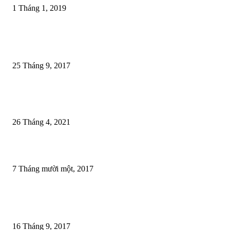
1 Tháng 1, 2019
Nội dung được đánh giá cao
75 đoạn hội thoại luyện tiếng anh giao tiếp
25 Tháng 9, 2017
Trắc nghiệm Tiếng Anh THPT Quốc gia Online 2021 – Đề thi tham khảo 
bộ GDĐT
26 Tháng 4, 2021
Giáo trình Effortless English (AJ Hoge) 1 link tải duy nhất
7 Tháng mười một, 2017
Bài phổ biến
100 câu thi quốc tịch Mỹ 2025
16 Tháng 9, 2017