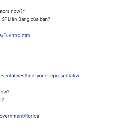
nators now?*
 Sĩ Liên Bang của bạn?
s/FL/intro.htm
esentatives/find-your-representative
 now?
ì?
government/florida