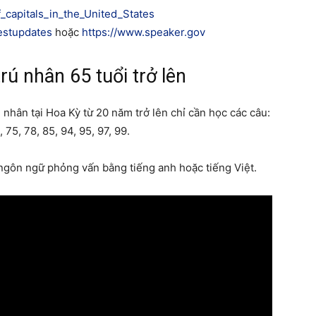
of_capitals_in_the_United_States
testupdates
hoặc
https://www.speaker.gov
rú nhân 65 tuổi trở lên
 nhân tại Hoa Kỳ từ 20 năm trở lên chỉ cần học các câu:
0, 75, 78, 85, 94, 95, 97, 99.
 ngôn ngữ phỏng vấn bằng tiếng anh hoặc tiếng Việt.