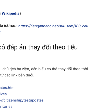
ừ
Wikipedia
)
o bài sau:
https://tienganhabc.net/suu-tam/100-cau-
m
ó đáp án thay đổi theo tiểu
 chủ tịch hạ viện, dân biểu có thể thay đổi theo thời
từ các link bên dưới.
tates.htm
ives
v/citizenship/testupdates
ritories