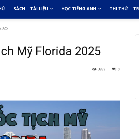
HỦ
SÁCH – TÀI LIỆU
HỌC TIẾNG ANH
THI THỬ – T
 2025
ịch Mỹ Florida 2025
3889
0