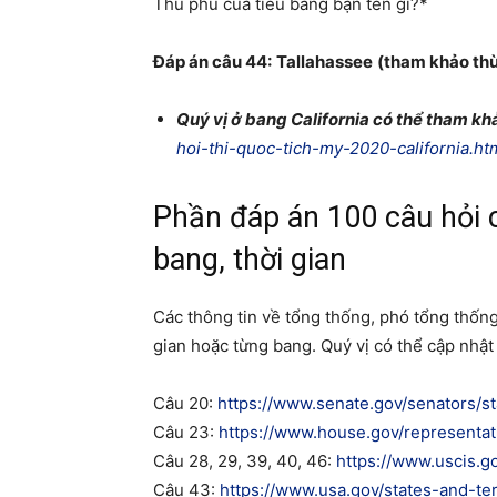
Thủ phủ của tiểu bang bạn tên gì?*
Đáp án câu 44:
Tallahassee
(tham khảo th
Quý vị ở bang California có thể tham khả
hoi-thi-quoc-tich-my-2020-california.ht
Phần đáp án 100 câu hỏi c
bang, thời gian
Các thông tin về tổng thống, phó tổng thống,
gian hoặc từng bang. Quý vị có thể cập nhật 
Câu 20:
https://www.senate.gov/senators/s
Câu 23:
https://www.house.gov/representat
Câu 28, 29, 39, 40, 46:
https://www.uscis.go
Câu 43:
https://www.usa.gov/states-and-ter