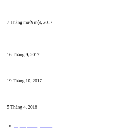
Giáo trình Effortless English (AJ Hoge) 1 link tải duy nhất
7 Tháng mười một, 2017
Bài phổ biến
100 câu thi quốc tịch Mỹ 2025
16 Tháng 9, 2017
180 truyện chêm tiếng anh [Tải Full Ebook + Audio]
19 Tháng 10, 2017
85 mẫu câu tiếng anh cho nhân viên phục vụ
5 Tháng 4, 2018
Chuyên mục phổ biến
Mẹo học tiếng anh
97