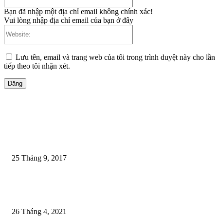
Bạn đã nhập một địa chỉ email không chính xác!
Vui lòng nhập địa chỉ email của bạn ở đây
Website:
Lưu tên, email và trang web của tôi trong trình duyệt này cho lần
tiếp theo tôi nhận xét.
Nội dung được đánh giá cao
75 đoạn hội thoại luyện tiếng anh giao tiếp
25 Tháng 9, 2017
Trắc nghiệm Tiếng Anh THPT Quốc gia Online 2021 – Đề thi tham khảo 
bộ GDĐT
26 Tháng 4, 2021