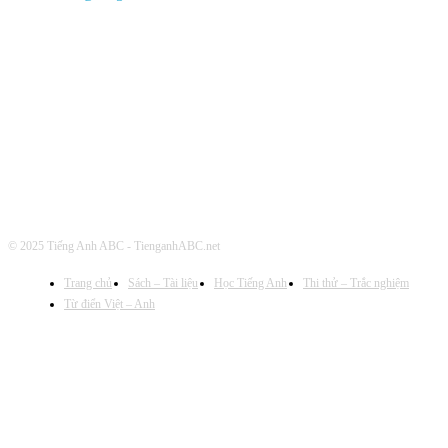
Theo dõi chúng tôi
© 2025 Tiếng Anh ABC - TienganhABC.net
Trang chủ
Sách – Tài liệu
Học Tiếng Anh
Thi thử – Trắc nghiệm
Từ điển Việt – Anh