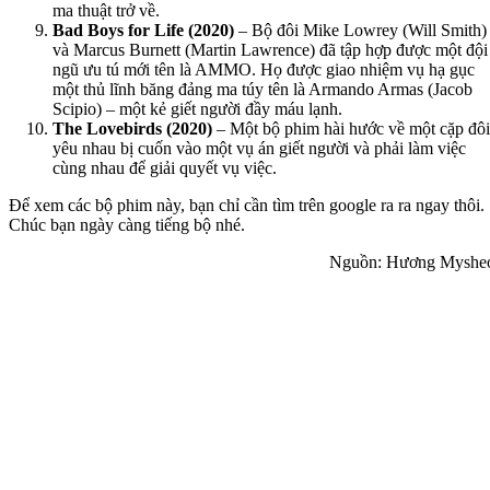
ma thuật trở về.
Bad Boys for Life (2020)
– Bộ đôi Mike Lowrey (Will Smith)
và Marcus Burnett (Martin Lawrence) đã tập hợp được một đội
ngũ ưu tú mới tên là AMMO. Họ được giao nhiệm vụ hạ gục
một thủ lĩnh băng đảng ma túy tên là Armando Armas (Jacob
Scipio) – một kẻ giết người đầy máu lạnh.
The Lovebirds (2020)
– Một bộ phim hài hước về một cặp đôi
yêu nhau bị cuốn vào một vụ án giết người và phải làm việc
cùng nhau để giải quyết vụ việc.
Để xem các bộ phim này, bạn chỉ cần tìm trên google ra ra ngay thôi.
Chúc bạn ngày càng tiếng bộ nhé.
Nguồn: Hương Myshe