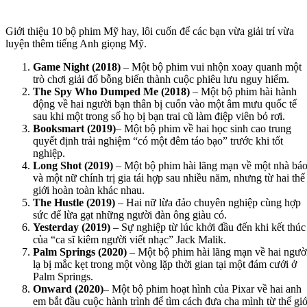
Giới thiệu 10 bộ phim Mỹ hay, lôi cuốn để các bạn vừa giải trí vừa
luyện thêm tiếng Anh giọng Mỹ.
Game Night (2018)
– Một bộ phim vui nhộn xoay quanh một
trò chơi giải đố bỗng biến thành cuộc phiêu lưu nguy hiểm.
The Spy Who Dumped Me (2018)
– Một bộ phim hài hành
động về hai người bạn thân bị cuốn vào một âm mưu quốc tế
sau khi một trong số họ bị bạn trai cũ làm điệp viên bỏ rơi.
Booksmart (2019)
– Một bộ phim về hai học sinh cao trung
quyết định trải nghiệm “có một đêm táo bạo” trước khi tốt
nghiệp.
Long Shot (2019)
– Một bộ phim hài lãng mạn về một nhà bá
và một nữ chính trị gia tái hợp sau nhiều năm, nhưng từ hai thế
giới hoàn toàn khác nhau.
The Hustle (2019)
– Hai nữ lừa đảo chuyên nghiệp cùng hợp
sức để lừa gạt những người đàn ông giàu có.
Yesterday (2019)
– Sự nghiệp từ lúc khởi đầu đến khi kết thúc
của “ca sĩ kiêm người viết nhạc” Jack Malik.
Palm Springs (2020)
– Một bộ phim hài lãng mạn về hai ngườ
lạ bị mắc kẹt trong một vòng lặp thời gian tại một đám cưới ở
Palm Springs.
Onward (2020)
– Một bộ phim hoạt hình của Pixar về hai anh
em bắt đầu cuộc hành trình để tìm cách đưa cha mình từ thế giớ