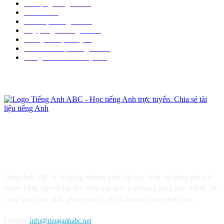
Từ vựng tiếng anh
41
Sưu tầm
39
Sách học tiếng anh
29
Luyện nghe tiếng anh
26
Thi Quốc Tịch Mỹ
20
Phần mềm học tiếng anh
10
Tiếng anh khi đi du lịch
10
Giới thiệu
Tiếng Anh ABC là hệ thống website giúp bạn học tiếng anh miễn phí trực
tuyến. Cung cấp các bài học tiếng anh giao tiếp thông dụng theo chủ đề, từ
vựng tiếng anh, sách, phần mềm và các tài liệu học tiếng Anh khác.
Liên hệ:
info@tienganhabc.net