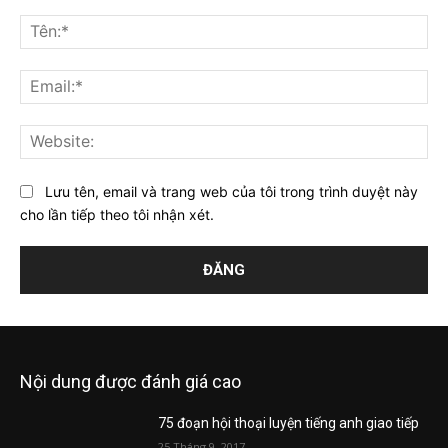
Bình
luận:
Tên
Ema
Web
Lưu tên, email và trang web của tôi trong trình duyệt này
cho lần tiếp theo tôi nhận xét.
Nội dung được đánh giá cao
75 đoạn hội thoại luyện tiếng anh giao tiếp
25 Tháng 9, 2017