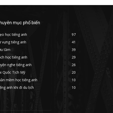
huyên mục phổ biến
ẹo học tiếng anh
97
 vựng tiếng anh
41
ưu tầm
39
ch học tiếng anh
29
yện nghe tiếng anh
26
hi Quốc Tịch Mỹ
20
hần mềm học tiếng anh
10
ếng anh khi đi du lịch
10