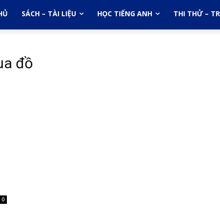
HỦ
SÁCH – TÀI LIỆU
HỌC TIẾNG ANH
THI THỬ – T
ua đồ
0