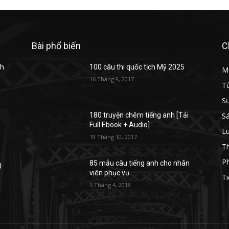
Bài phổ biến
C
nh
100 câu thi quốc tịch Mỹ 2025
M
16 Tháng 9, 2017
Từ
S
Sá
180 truyện chêm tiếng anh [Tải
Full Ebook + Audio]
Lu
19 Tháng 10, 2017
T
P
85 mẫu câu tiếng anh cho nhân
J
viên phục vụ
Ti
5 Tháng 4, 2018