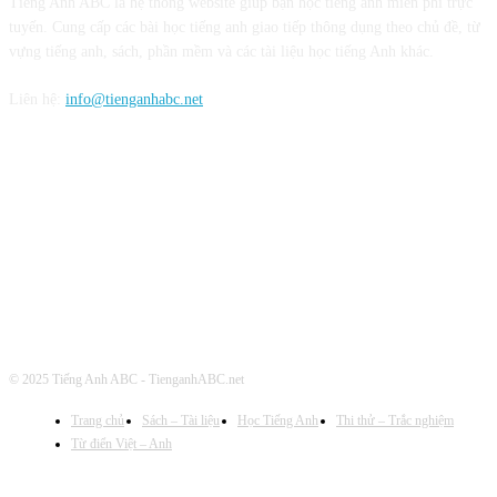
Tiếng Anh ABC là hệ thống website giúp bạn học tiếng anh miễn phí trực
tuyến. Cung cấp các bài học tiếng anh giao tiếp thông dụng theo chủ đề, từ
vựng tiếng anh, sách, phần mềm và các tài liệu học tiếng Anh khác.
Liên hệ:
info@tienganhabc.net
Theo dõi chúng tôi
© 2025 Tiếng Anh ABC - TienganhABC.net
Trang chủ
Sách – Tài liệu
Học Tiếng Anh
Thi thử – Trắc nghiệm
Từ điển Việt – Anh