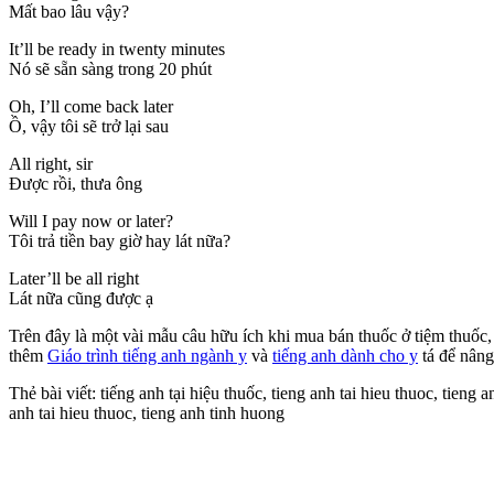
Mất bao lâu vậy?
It’ll be ready in twenty minutes
Nó sẽ sẵn sàng trong 20 phút
Oh, I’ll come back later
Ồ, vậy tôi sẽ trở lại sau
All right, sir
Được rồi, thưa ông
Will I pay now or later?
Tôi trả tiền bay giờ hay lát nữa?
Later’ll be all right
Lát nữa cũng được ạ
Trên đây là một vài mẫu câu hữu ích khi mua bán thuốc ở tiệm thuốc
thêm
Giáo trình tiếng anh ngành y
và
tiếng anh dành cho y
tá để nâng
Thẻ bài viết: tiếng anh tại hiệu thuốc, tieng anh tai hieu thuoc, tieng a
anh tai hieu thuoc, tieng anh tinh huong