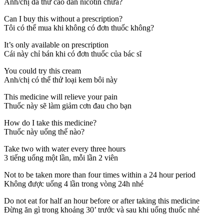
Anh/chị đã thử cao dán nicôtin chưa?
Can I buy this without a prescription?
Tôi có thể mua khi không có đơn thuốc không?
It’s only available on prescription
Cái này chỉ bán khi có đơn thuốc của bác sĩ
You could try this cream
Anh/chị có thể thử loại kem bôi này
This medicine will relieve your pain
Thuốc này sẽ làm giảm cơn đau cho bạn
How do I take this medicine?
Thuốc này uống thế nào?
Take two with water every three hours
3 tiếng uống một lần, mỗi lần 2 viên
Not to be taken more than four times within a 24 hour period
Không được uống 4 lần trong vòng 24h nhé
Do not eat for half an hour before or after taking this medicine
Đừng ăn gì trong khoảng 30’ trước và sau khi uống thuốc nhé