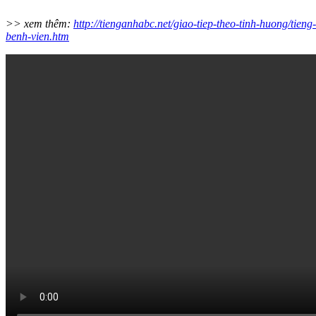
>> xem thêm:
http://tienganhabc.net/giao-tiep-theo-tinh-huong/tieng
benh-vien.htm