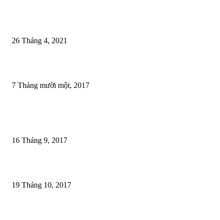
Trắc nghiệm Tiếng Anh THPT Quốc gia Online 2021 – Đề thi tham khảo 
bộ GDĐT
26 Tháng 4, 2021
Giáo trình Effortless English (AJ Hoge) 1 link tải duy nhất
7 Tháng mười một, 2017
Bài phổ biến
100 câu thi quốc tịch Mỹ 2025
16 Tháng 9, 2017
180 truyện chêm tiếng anh [Tải Full Ebook + Audio]
19 Tháng 10, 2017
85 mẫu câu tiếng anh cho nhân viên phục vụ