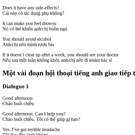
Does it have any side-effects?
Cái này có tác dụng phụ không?
It can make you feel drowsy
Nó có thể khiến anh/chị buồn ngủ
You should avoid alcohol
Anh/chị nên tránh rượu bia
If it doesn’t clear up after a week, you should see your doctor
Nếu sau một tuần không khỏi, anh/chị nên đi khám bác sĩ
Một vài đoạn hội thoại tiếng anh giao tiếp 
Dialogue 1
Good afternoon
Chào buổi chiều
Good afternoon. Can I help you?
Chào buổi chiều. Tôi có thể giúp gì bạn?
Yes. I’ve got terrible headache
Tôi đau đầu kinh khủng