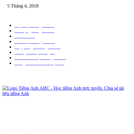
5 Tháng 4, 2018
Chuyên mục phổ biến
Mẹo học tiếng anh
97
Từ vựng tiếng anh
41
Sưu tầm
39
Sách học tiếng anh
29
Luyện nghe tiếng anh
26
Thi Quốc Tịch Mỹ
20
Phần mềm học tiếng anh
10
Tiếng anh khi đi du lịch
10
Giới thiệu